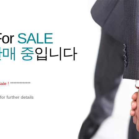
For
SALE
매 중
입니다
ale !
*************
or further details