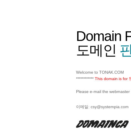
Domain 
도메인
판
Welcome to TONAK.COM
************
This domain is for S
Please e-mail the webmaster f
이메일:
csy@systempia.com